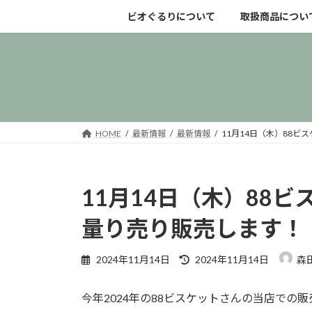
コ
ナ
ビオぐるりについて
取扱商品につい
ン
ビ
テ
ゲ
ン
ー
ツ
シ
へ
ョ
ス
ン
キ
に
HOME
最新情報
最新情報
11月14日（木）88
ッ
移
プ
動
11月14日（木）88
量り売り販売します！
最
2024年11月14日
2024年11月14日
森
終
更
今年2024年の88ビスケットさんの当店での
新
日