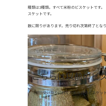
時
種類は3種類。すべて米粉のビスケットです。
:
スケットです。
数に限りがあります。売り切れ次第終了とな
こちらは以前のビ
（明日受け取りに行くため今回のビスケッ